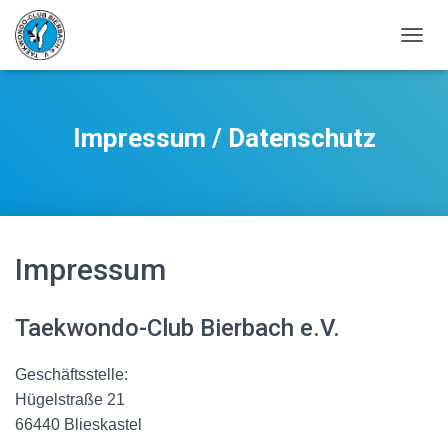
N
A
V
I
G
Impressum / Datenschutz
A
T
I
O
N
U
M
Impressum
S
C
H
Taekwondo-Club Bierbach e.V.
A
L
T
Geschäftsstelle:
E
Hügelstraße 21
N
66440 Blieskastel